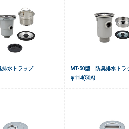
臭排水トラップ
MT-50型 防臭排水トラ
φ114(50A)