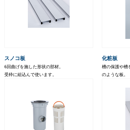
スノコ板
化粧板
6回曲げを施した形状の部材。
槽の保護や槽
受枠に組込んで使います。
のような板。