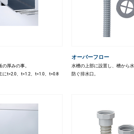
オーバーフロー
板の厚みの事。
水槽の上部に設置し、槽から
2.0、t=1.2、t=1.0、t=0.8
防ぐ排水口。
。