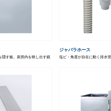
ジャバラホース
を隠す板。厨房内を映し出す鏡
塩ビ・角度が自在に動く排水