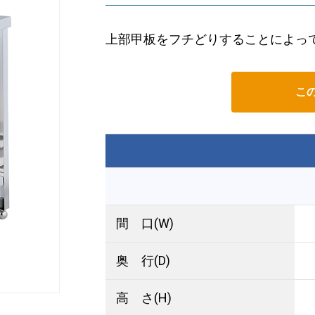
上部甲板をフチどりすることによって
こ
間 口(W)
奥 行(D)
高 さ(H)